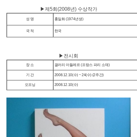
▶제5회(2008년) 수상작가
성 명
홍일화 (1974년생)
국 적
한국
▶전시회
장 소
갤러리 아들레르 (프랑스 파리 소재)
기 간
2008.12.10(수) ~ 24(수) (2주간)
오프닝
2008.12.10(수)