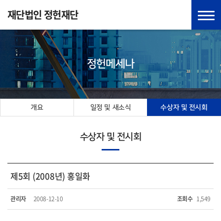
재단법인 정헌재단
정헌메세나
개요
일정 및 새소식
수상자 및 전시회
수상자 및 전시회
제5회 (2008년) 홍일화
관리자
2008-12-10
조회수
1,549