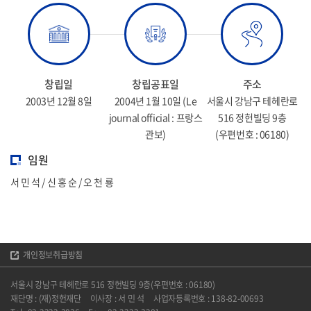
창립일
창립공표일
주소
2003년 12월 8일
2004년 1월 10일
(Le
서울시 강남구 테헤란로
journal official : 프랑스
516 정헌빌딩 9층
관보)
(우편번호 : 06180)
임원
서 민 석 / 신 홍 순 / 오 천 룡
개인정보취급방침
서울시 강남구 테헤란로 516 정헌빌딩 9층(우편번호 : 06180)
재단명 : (재)정헌재단
이사장 : 서 민 석
사업자등록번호 : 138-82-00693