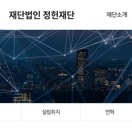
재단법인 정헌재단
재단소개
설립취지
연혁
임원 현황
새소식
포토갤러리
오시는길
설립취지
연혁