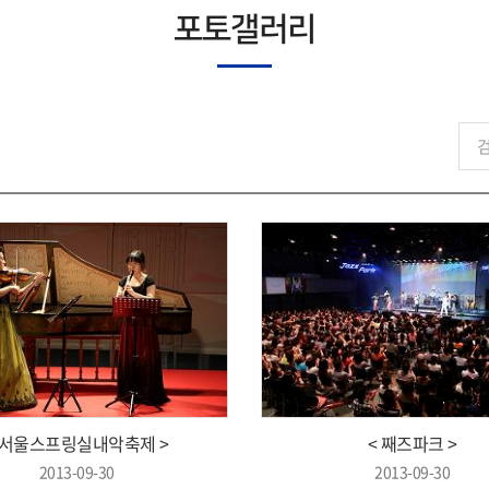
포토갤러리
 서울스프링실내악축제 >
< 째즈파크 >
2013-09-30
2013-09-30