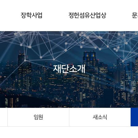
장학사업
정헌섬유산업상
문
개요
개요
수여식
수상자현황
시상식
재단소개
사업계획
임원
새소식