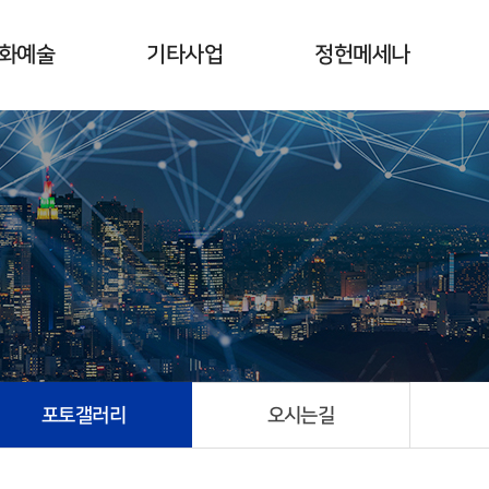
화예술
기타사업
정헌메세나
사업취지
서울대 정헌도서 정보실
개요
갤러리
세종대 정헌도서관
일정 및 새소식
수상자 및 전시회
포토갤러리
오시는길