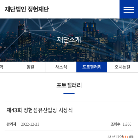
재단법인 정헌재단
재단소개
혁
임원
새소식
포토갤러리
오시는길
포토갤러리
제43회 정헌섬유산업상 시상식
관리자
2022-12-23
조회수
1,866
첨부파일
(
1
)