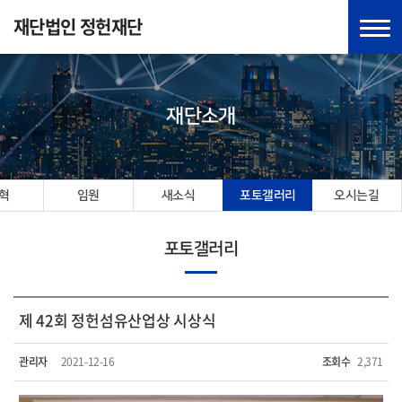
재단법인 정헌재단
재단소개
혁
임원
새소식
포토갤러리
오시는길
포토갤러리
제 42회 정헌섬유산업상 시상식
관리자
2021-12-16
조회수
2,371