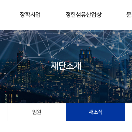
장학사업
정헌섬유산업상
문
개요
개요
수여식
수상자현황
시상식
재단소개
사업계획
임원
새소식