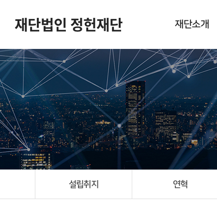
재단법인 정헌재단
재단소개
설립취지
연혁
임원 현황
새소식
포토갤러리
오시는길
설립취지
연혁