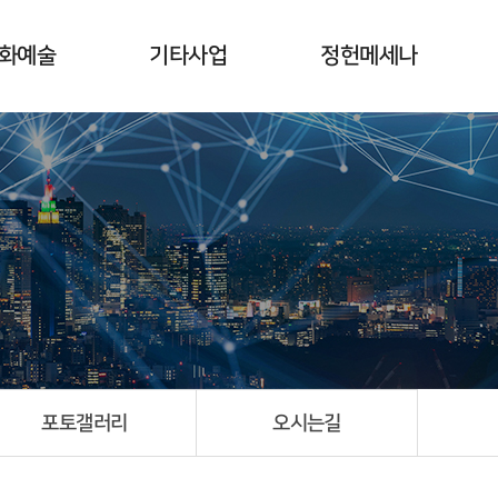
화예술
기타사업
정헌메세나
사업취지
서울대 정헌도서 정보실
개요
갤러리
세종대 정헌도서관
일정 및 새소식
수상자 및 전시회
포토갤러리
오시는길