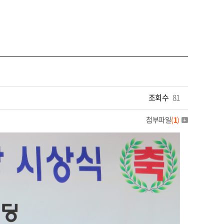
조회수
81
첨부파일
(
1
)