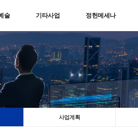
예술
기타사업
정헌메세나
취지
서울대 정헌도서 정보실
개요
러리
세종대 정헌도서관
일정 및 새소식
수상자 및 전시회
사업계획