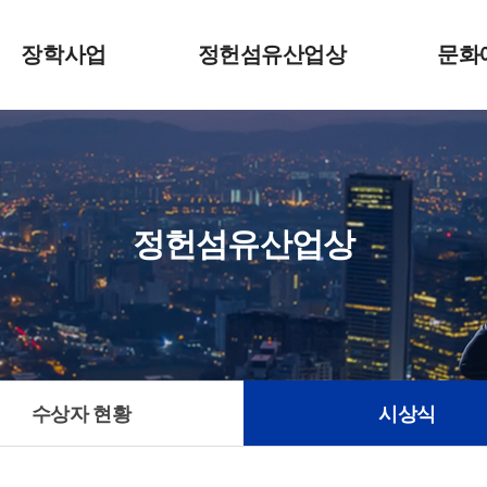
장학사업
정헌섬유산업상
문화
개요
개요
사업
수여식
수상자현황
갤
시상식
정헌섬유산업상
사업계획
수상자 현황
시상식