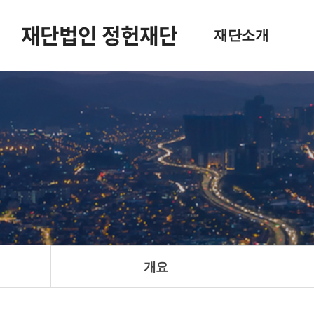
재단법인 정헌재단
재단소개
설립취지
연혁
임원 현황
새소식
포토갤러리
오시는길
개요