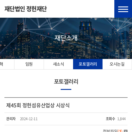
재단법인 정헌재단
재단소개
혁
임원
새소식
포토갤러리
오시는길
포토갤러리
제45회 정헌섬유산업상 시상식
관리자
2024-12-11
조회수
1,844
첨부파일
(
1
)