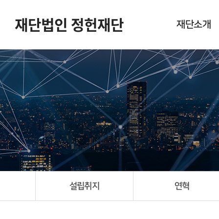
재단법인 정헌재단
재단소개
설립취지
연혁
임원 현황
새소식
포토갤러리
오시는길
설립취지
연혁