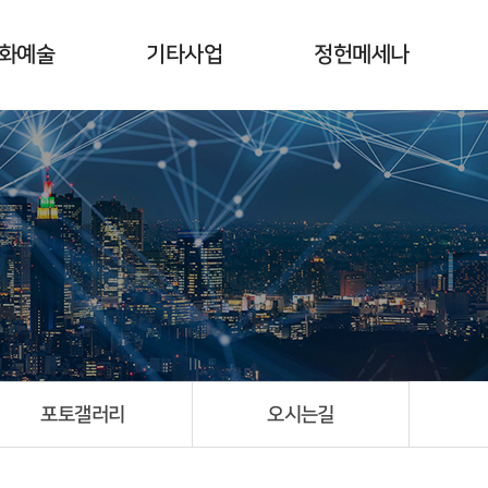
화예술
기타사업
정헌메세나
사업취지
서울대 정헌도서 정보실
개요
갤러리
세종대 정헌도서관
일정 및 새소식
수상자 및 전시회
포토갤러리
오시는길