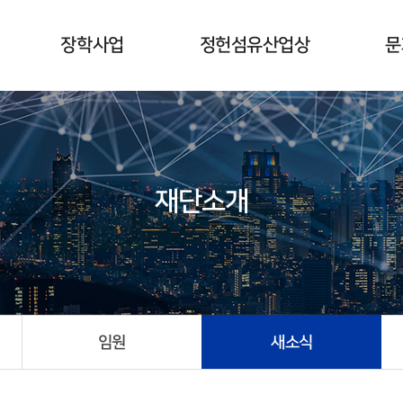
장학사업
정헌섬유산업상
문
개요
개요
수여식
수상자현황
시상식
재단소개
사업계획
임원
새소식